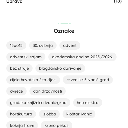
(18)
Uprava
Oznake
15po15
30. svibnja
advent
adventski sajam
akademska godina 2025./2026.
bez struje
blagdansko darivanje
cijela hrvatska čita djeci
crveni križ ivanić-grad
cvijeće
dan državnosti
gradska knjižnica ivanić-grad
hep elektra
hortikultura
izložba
kloštar ivanić
košnja trave
kruno pekas