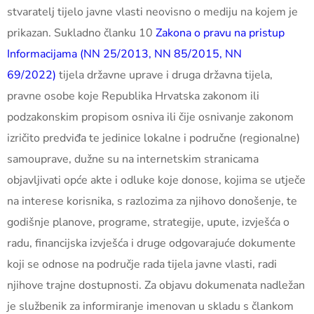
stvaratelj tijelo javne vlasti neovisno o mediju na kojem je
prikazan. Sukladno članku 10
Zakona o pravu na pristup
Informacijama (NN 25/2013, NN 85/2015, NN
69/2022)
tijela državne uprave i druga državna tijela,
pravne osobe koje Republika Hrvatska zakonom ili
podzakonskim propisom osniva ili čije osnivanje zakonom
izričito predviđa te jedinice lokalne i područne (regionalne)
samouprave, dužne su na internetskim stranicama
objavljivati opće akte i odluke koje donose, kojima se utječe
na interese korisnika, s razlozima za njihovo donošenje, te
godišnje planove, programe, strategije, upute, izvješća o
radu, financijska izvješća i druge odgovarajuće dokumente
koji se odnose na područje rada tijela javne vlasti, radi
njihove trajne dostupnosti. Za objavu dokumenata nadležan
je službenik za informiranje imenovan u skladu s člankom