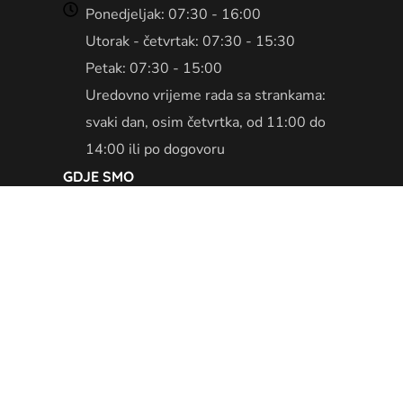
Ponedjeljak: 07:30 - 16:00
Utorak - četvrtak: 07:30 - 15:30
Petak: 07:30 - 15:00
Uredovno vrijeme rada sa strankama:
svaki dan, osim četvrtka, od 11:00 do
14:00 ili po dogovoru
GDJE SMO
Izjava o pristupačnosti
|
Uvjeti korištenja