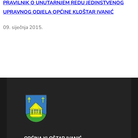
PRAVILNIK O UNUTARNJEM REDU JEDINSTVENOG
UPRAVNOG ODJELA OPĆINE KLOŠTAR IVANIĆ
09. siječnja 2015.