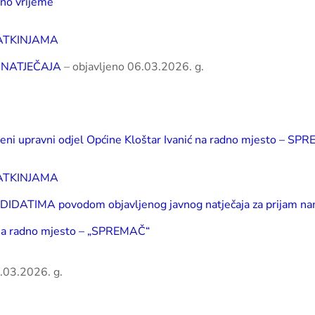
no vrijeme
ATKINJAMA
 NATJEČAJA
– objavljeno 06.03.2026. g.
tveni upravni odjel Općine Kloštar Ivanić na radno mjesto – SP
ATKINJAMA
TIMA povodom objavljenog javnog natječaja za prijam namj
ć na radno mjesto – „SPREMAČ“
.03.2026. g.