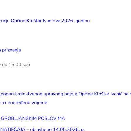
dručju Općine Kloštar Ivanić za 2026. godinu
h priznanja
 do 15:00 sati
ti pogon Jedinstvenog upravnog odjela Općine Kloštar Ivanić na
na neodređeno vrijeme
NA GROBLJANSKIM POSLOVIMA
JEČAJA – objavljeno 14.05.2026. g.