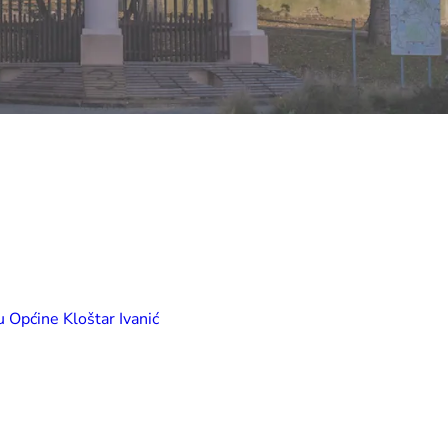
u Općine Kloštar Ivanić