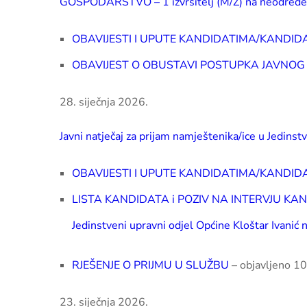
GOSPODARSTVO – 1 izvršitelj (M/Ž) na neodređe
OBAVIJESTI I UPUTE KANDIDATIMA/KANDID
OBAVIJEST O OBUSTAVI POSTUPKA JAVNOG
28. siječnja 2026.
Javni natječaj za prijam namještenika/ice u Jedins
OBAVIJESTI I UPUTE KANDIDATIMA/KANDID
LISTA KANDIDATA i POZIV NA INTERVJU KANDIDA
Jedinstveni upravni odjel Općine Kloštar Ivani
RJEŠENJE O PRIJMU U SLUŽBU
– objavljeno 10
23. siječnja 2026.