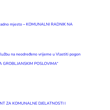
 radno mjesto
–
KOMUNALNI RADNIK NA
žbu na neodređeno vrijeme u Vlastiti pogon
IK NA GROBLJANSKIM POSLOVIMA“
 REFERENT ZA KOMUNALNE DJELATNOSTI I