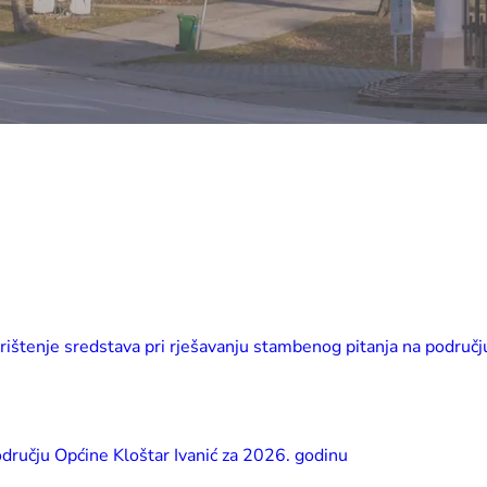
orištenje sredstava pri rješavanju stambenog pitanja na područj
odručju Općine Kloštar Ivanić za 2026. godinu