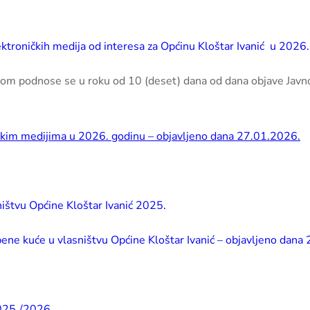
ektroničkih medija od interesa za Općinu Kloštar Ivanić u 2026.
ijom podnose se u roku od 10 (deset) dana od dana objave Jav
ičkim medijima u 2026. godinu – objavljeno dana 27.01.2026.
ištvu Općine Kloštar Ivanić 2025.
bene kuće u vlasništvu Općine Kloštar Ivanić – objavljeno dana
2025./2026.