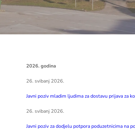
2026. godina
26. svibanj 2026.
Javni poziv mladim ljudima za dostavu prijava za k
26. svibanj 2026.
Javni poziv za dodjelu potpora poduzetnicima na p