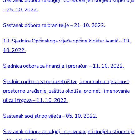
Sastanak odbora za odgoj i obrazovanje i dodjelu stipendija
– 25. 10. 2022.
Sastanak odbora za branitelje – 21. 10. 2022.
10. Sjednica Općinskoga vijeća općine kloštar ivanić – 19.
10. 2022.
Sjednica odbora za financije i proračun – 11. 10. 2022.
Sjednica odbora za poduzetništvo, komunalnu djelatnost,
prostorno uređenje, zaštitu okoliša, promet i imenovanje
ulica i trgova – 11. 10. 2022.
Sastanak socijalnog vijeća – 05. 10. 2022.
Sastanak odbora za odgoj i obrazovanje i dodjelu stipendija