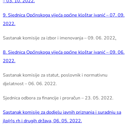
– 03. 10. 2022.
9. Sjednica Općinskoga vijeća općine kloštar ivanić – 07. 09.
2022.
Sastanak komisije za izbor i imenovanja – 09. 06. 2022
.
8. Sjednica Općinskoga vijeća općine kloštar ivanić – 09. 06.
2022.
Sastanak komisije za statut, poslovnik i normativnu
djelatnost – 06. 06. 2022.
Sjednica odbora za financije i proračun – 23. 05. 2022.
Sastanak komisije za dodjelu javnih priznanja i suradnju sa
jlp(r)s rh i drugih država, 06. 05. 2022.