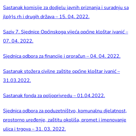
Sastanak komisije za dodjelu javnih priznanja i suradnju sa
jlp(r)s rh i drugih država – 15. 04. 2022.
Saziv 7. Sjednice Općinskoga vijeća općine kloštar ivanić –
07. 04. 2022.
Sjednica odbora za financije i proračun – 04. 04. 2022.
Sastanak stožera civilne zaštite općine kloštar ivanić –
31.03.2022.
Sastanak fonda za poljoprivredu – 01.04.2022.
Sjednica odbora za poduzetništvo, komunalnu djelatnost,
prostorno uređenje, zaštitu okoliša, promet i imenovanje
ulica i trgova – 31. 03. 2022.