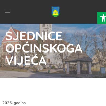
Ope
SJEDNICE
OPĆINSKOGA
VIJEĆA
2026. godina