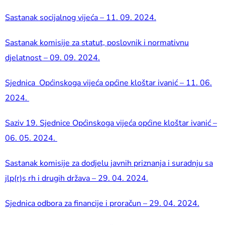
Sastanak socijalnog vijeća – 11. 09. 2024.
Sastanak komisije za statut, poslovnik i normativnu
djelatnost – 09. 09. 2024.
Sjednica Općinskoga vijeća općine kloštar ivanić – 11. 06.
2024.
Saziv 19. Sjednice Općinskoga vijeća općine kloštar ivanić –
06. 05. 2024.
Sastanak komisije za dodjelu javnih priznanja i suradnju sa
jlp(r)s rh i drugih država – 29. 04. 2024.
Sjednica odbora za financije i proračun – 29. 04. 2024.