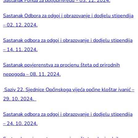
Sastanak Fonda za poljoprivredu – 03. 12. 2024.
Sastanak Odbora za odgoj i obrazovanje i dodjelu stipendija
– 02. 12. 2024.
Sastanak odbora za odgoj i obrazovanje i dodjelu stipendija
– 14. 11. 2024.
Sastanak povjerenstva za procjenu šteta od prirodnih
nepogoda – 08. 11. 2024.
Saziv 22. Sjednice Općinskoga vijeća općine kloštar ivanić –
29. 10. 2024.
Sastanak odbora za odgoj i obrazovanje i dodjelu stipendija
– 24. 10. 2024.