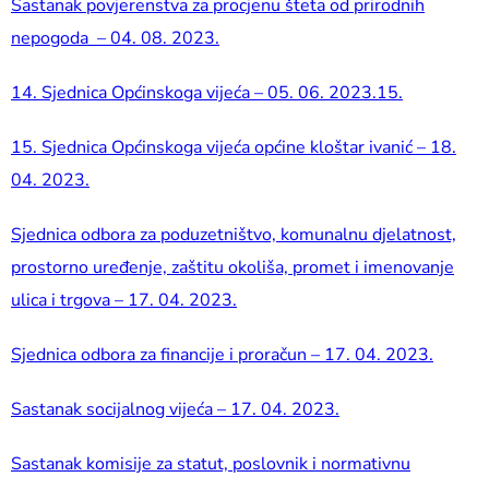
Sastanak povjerenstva za procjenu šteta od prirodnih
nepogoda – 04. 08. 2023.
14. Sjednica Općinskoga vijeća – 05. 06. 2023.15.
15. Sjednica Općinskoga vijeća općine kloštar ivanić – 18.
04. 2023.
Sjednica odbora za poduzetništvo, komunalnu djelatnost,
prostorno uređenje, zaštitu okoliša, promet i imenovanje
ulica i trgova – 17. 04. 2023.
Sjednica odbora za financije i proračun – 17. 04. 2023.
Sastanak socijalnog vijeća – 17. 04. 2023.
Sastanak komisije za statut, poslovnik i normativnu