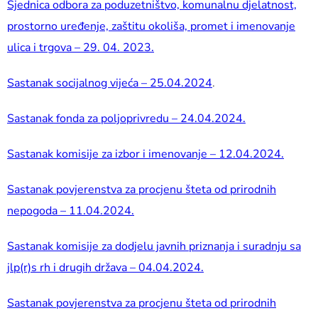
Sjednica odbora za poduzetništvo, komunalnu djelatnost,
prostorno uređenje, zaštitu okoliša, promet i imenovanje
ulica i trgova – 29. 04. 2023.
Sastanak socijalnog vijeća – 25.04.2024
.
Sastanak fonda za poljoprivredu – 24.04.2024.
Sastanak komisije za izbor i imenovanje – 12.04.2024.
Sastanak povjerenstva za procjenu šteta od prirodnih
nepogoda – 11.04.2024.
Sastanak komisije za dodjelu javnih priznanja i suradnju sa
jlp(r)s rh i drugih država – 04.04.2024.
Sastanak povjerenstva za procjenu šteta od prirodnih