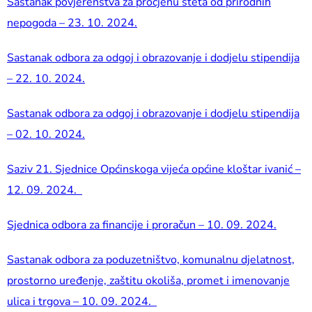
Sastanak povjerenstva za procjenu šteta od prirodnih
nepogoda – 23. 10. 2024.
Sastanak odbora za odgoj i obrazovanje i dodjelu stipendija
– 22. 10. 2024.
Sastanak odbora za odgoj i obrazovanje i dodjelu stipendija
– 02. 10. 2024.
Saziv 21. Sjednice Općinskoga vijeća općine kloštar ivanić –
12. 09. 2024.
Sjednica odbora za financije i proračun – 10. 09. 2024.
Sastanak odbora za poduzetništvo, komunalnu djelatnost,
prostorno uređenje, zaštitu okoliša, promet i imenovanje
ulica i trgova – 10. 09. 2024.