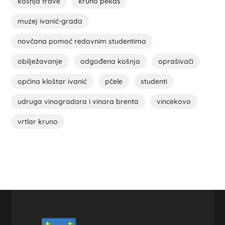
košnja trave
kruno pekas
muzej ivanić-grada
novčana pomoć redovnim studentima
obilježavanje
odgođena košnja
oprašivači
općina kloštar ivanić
pčele
studenti
udruga vinogradara i vinara brenta
vincekovo
vrtlar kruno