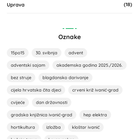
(18)
Uprava
Oznake
15po15
30. svibnja
advent
adventski sajam
akademska godina 2025./2026.
bez struje
blagdansko darivanje
cijela hrvatska čita djeci
crveni križ ivanić-grad
cvijeće
dan državnosti
gradska knjižnica ivanić-grad
hep elektra
hortikultura
izložba
kloštar ivanić