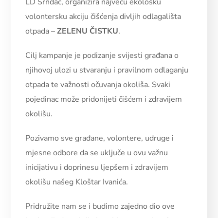
LD Srndać, organizira najveću ekološku
volontersku akciju čišćenja divljih odlagališta
otpada –
ZELENU ČISTKU
.
Cilj kampanje je podizanje svijesti građana o
njihovoj ulozi u stvaranju i pravilnom odlaganju
otpada te važnosti očuvanja okoliša. Svaki
pojedinac može pridonijeti čišćem i zdravijem
okolišu.
Pozivamo sve građane, volontere, udruge i
mjesne odbore da se uključe u ovu važnu
inicijativu i doprinesu ljepšem i zdravijem
okolišu našeg Kloštar Ivanića.
Pridružite nam se i budimo zajedno dio ove