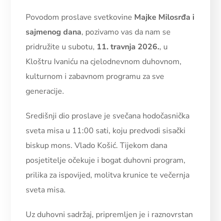
Povodom proslave svetkovine
Majke Milosrđa i
sajmenog dana
, pozivamo vas da nam se
pridružite u subotu,
11. travnja 2026.
, u
Kloštru Ivaniću na cjelodnevnom duhovnom,
kulturnom i zabavnom programu za sve
generacije.
Središnji dio proslave je svečana hodočasnička
sveta misa u 11:00 sati, koju predvodi sisački
biskup mons. Vlado Košić. Tijekom dana
posjetitelje očekuje i bogat duhovni program,
prilika za ispovijed, molitva krunice te večernja
sveta misa.
Uz duhovni sadržaj, pripremljen je i raznovrstan