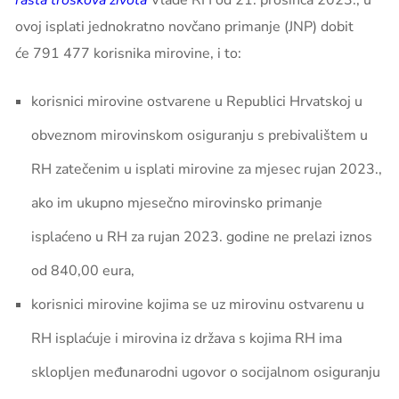
rasta troškova života
Vlade RH od 21. prosinca 2023., u
ovoj isplati jednokratno novčano primanje (JNP) dobit
će
791 477
korisnika mirovine, i to:
korisnici mirovine
ostvarene u Republici Hrvatskoj u
obveznom mirovinskom osiguranju s prebivalištem u
RH zatečenim u isplati mirovine za mjesec rujan 2023.,
ako im ukupno mjesečno mirovinsko primanje
isplaćeno u RH za rujan 2023. godine ne prelazi iznos
od 840,00 eura,
korisnici mirovine kojima se uz mirovinu ostvarenu u
RH
isplaćuje i mirovina iz država s kojima RH ima
sklopljen međunarodni ugovor o socijalnom osiguranju