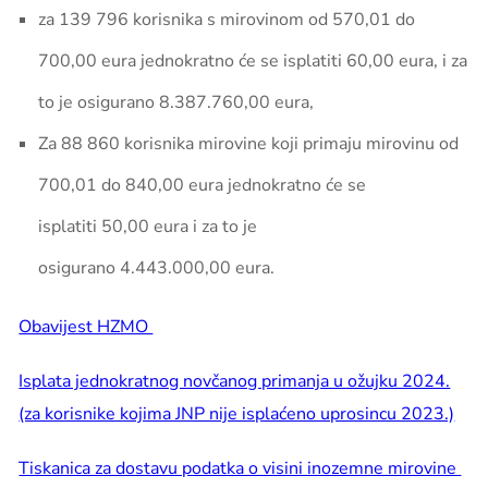
za
139 796
korisnika s mirovinom od 570,01 do
700,00 eura jednokratno će se isplatiti
60,00
eura, i za
to je osigurano
8.387.760,00
eura,
Za
88 860
korisnika mirovine koji primaju mirovinu od
700,01 do 840,00 eura jednokratno će se
isplatiti
50,00 eura
i za to je
osigurano
4.443.000,00
eura.
Obavijest HZMO
Isplata jednokratnog novčanog primanja u ožujku 2024.
(za korisnike kojima JNP nije isplaćeno uprosincu 2023.)
Tiskanica za dostavu podatka o visini inozemne mirovine