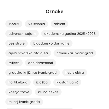
Oznake
15po15
30. svibnja
advent
adventski sajam
akademska godina 2025./2026.
bez struje
blagdansko darivanje
cijela hrvatska čita djeci
crveni križ ivanić-grad
cvijeće
dan državnosti
gradska knjižnica ivanić-grad
hep elektra
hortikultura
izložba
kloštar ivanić
košnja trave
kruno pekas
muzej ivanić-grada