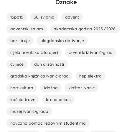
Oznake
15po15
30. svibnja
advent
adventski sajam
akademska godina 2025./2026.
bez struje
blagdansko darivanje
cijela hrvatska čita djeci
crveni križ ivanić-grad
cvijeće
dan državnosti
gradska knjižnica ivanić-grad
hep elektra
hortikultura
izložba
kloštar ivanić
košnja trave
kruno pekas
muzej ivanić-grada
novčana pomoć redovnim studentima