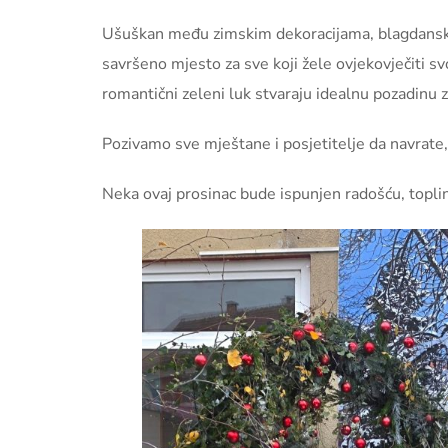
Ušuškan među zimskim dekoracijama, blagdanski 
savršeno mjesto za sve koji žele ovjekovječiti 
romantični zeleni luk stvaraju idealnu pozadinu za 
Pozivamo sve mještane i posjetitelje da navrate, 
Neka ovaj prosinac bude ispunjen radošću, topli