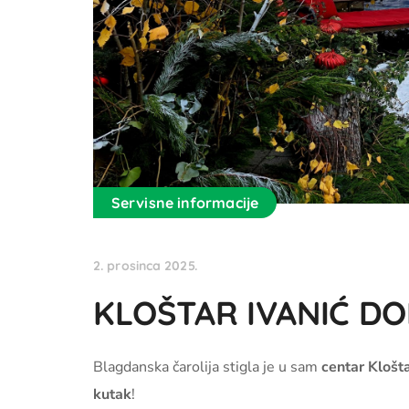
Servisne informacije
2. prosinca 2025.
KLOŠTAR IVANIĆ DO
Blagdanska čarolija stigla je u sam
centar Klošta
kutak
!