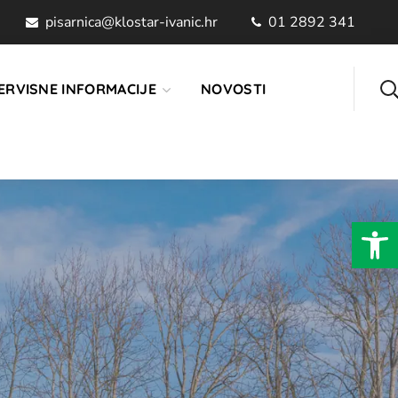
pisarnica@klostar-ivanic.hr
01 2892 341
ERVISNE INFORMACIJE
NOVOSTI
Open 