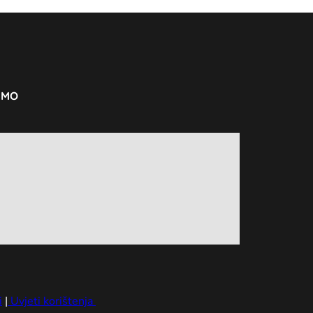
SMO
i
|
Uvjeti korištenja