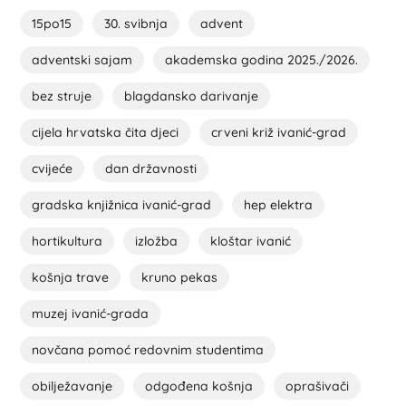
15po15
30. svibnja
advent
adventski sajam
akademska godina 2025./2026.
bez struje
blagdansko darivanje
cijela hrvatska čita djeci
crveni križ ivanić-grad
cvijeće
dan državnosti
gradska knjižnica ivanić-grad
hep elektra
hortikultura
izložba
kloštar ivanić
košnja trave
kruno pekas
muzej ivanić-grada
novčana pomoć redovnim studentima
obilježavanje
odgođena košnja
oprašivači