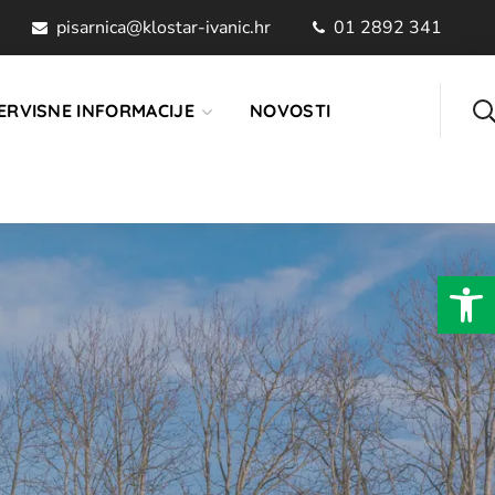
pisarnica@klostar-ivanic.hr
01 2892 341
ERVISNE INFORMACIJE
NOVOSTI
Open 