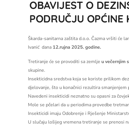
OBAVIJEST O DEZIN
PODRUČJU OPĆINE 
Škarda-sanitarna zaštita d.o.o. Čazma vršiti će la
Ivanić dana
12.rujna 2025. godine.
Tretiranje će se provoditi sa zemlje
u večernjim 
skupine.
Insekticidna sredstva koja se koriste prilikom de
djelovanje, što u konačnici rezultira smanjenjem
Navedeni insekticidi neznatno su opasni za čovjeka
Mole se pčelari da u periodima provedbe tretman
Insekticidi imaju Odobrenje i Rješenje Ministarst
U slučaju lošijeg vremena tretiranje se prenosi n