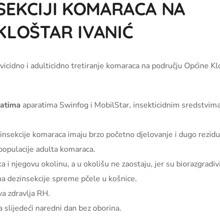
SEKCIJI KOMARACA NA
KLOŠTAR IVANIĆ
rvicidno i adulticidno tretiranje komaraca na području Općine Kl
satima
aparatima Swinfog i MobilStar, insekticidnim sredstvima 
zinsekcije komaraca imaju brzo početno djelovanje i dugo rezid
 populacije adulta komaraca.
 i njegovu okolinu, a u okolišu ne zaostaju, jer su biorazgradivi
a dezinsekcije spreme pčele u košnice.
va zdravlja RH.
a slijedeći naredni dan bez oborina.