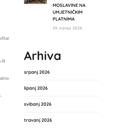
MOSLAVINE NA
UMJETNIČKIM
PLATNIMA
29. srpnja 2026.
oštar
Arhiva
III
srpanj 2026
ualno
lipanj 2026
.
svibanj 2026
travanj 2026