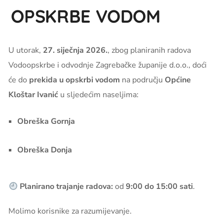
OPSKRBE VODOM
U utorak,
27. siječnja 2026.
, zbog planiranih radova
Vodoopskrbe i odvodnje Zagrebačke županije d.o.o., doći
će do
prekida u opskrbi vodom
na području
Općine
Kloštar Ivanić
u sljedećim naseljima:
Obreška Gornja
Obreška Donja
Planirano trajanje radova:
od
9:00 do 15:00 sati
.
Molimo korisnike za razumijevanje.