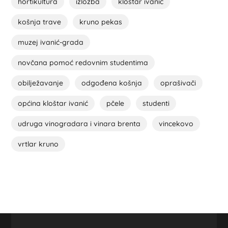
hortikultura
izložba
kloštar ivanić
košnja trave
kruno pekas
muzej ivanić-grada
novčana pomoć redovnim studentima
obilježavanje
odgođena košnja
oprašivači
općina kloštar ivanić
pčele
studenti
udruga vinogradara i vinara brenta
vincekovo
vrtlar kruno