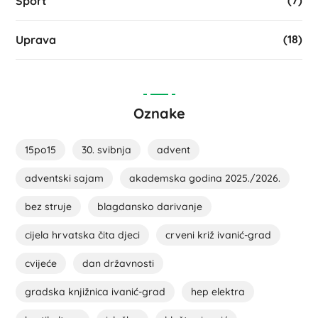
(7)
Sport
(18)
Uprava
Oznake
15po15
30. svibnja
advent
adventski sajam
akademska godina 2025./2026.
bez struje
blagdansko darivanje
cijela hrvatska čita djeci
crveni križ ivanić-grad
cvijeće
dan državnosti
gradska knjižnica ivanić-grad
hep elektra