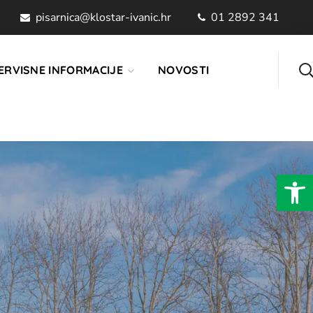
pisarnica@klostar-ivanic.hr
01 2892 341
ERVISNE INFORMACIJE
NOVOSTI
Open 