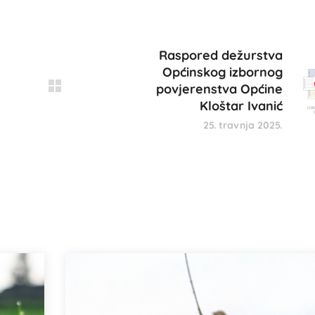
Raspored dežurstva
Općinskog izbornog
povjerenstva Općine
Kloštar Ivanić
25. travnja 2025.