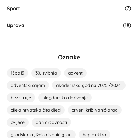
(7)
Sport
(18)
Uprava
Oznake
15po15
30. svibnja
advent
adventski sajam
akademska godina 2025./2026.
bez struje
blagdansko darivanje
cijela hrvatska čita djeci
crveni križ ivanić-grad
cvijeće
dan državnosti
gradska knjižnica ivanić-grad
hep elektra