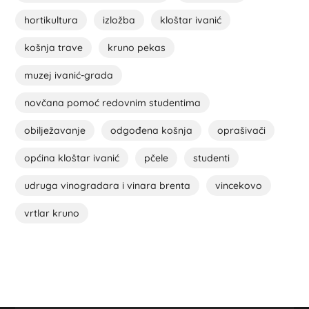
hortikultura
izložba
kloštar ivanić
košnja trave
kruno pekas
muzej ivanić-grada
novčana pomoć redovnim studentima
obilježavanje
odgođena košnja
oprašivači
općina kloštar ivanić
pčele
studenti
udruga vinogradara i vinara brenta
vincekovo
vrtlar kruno