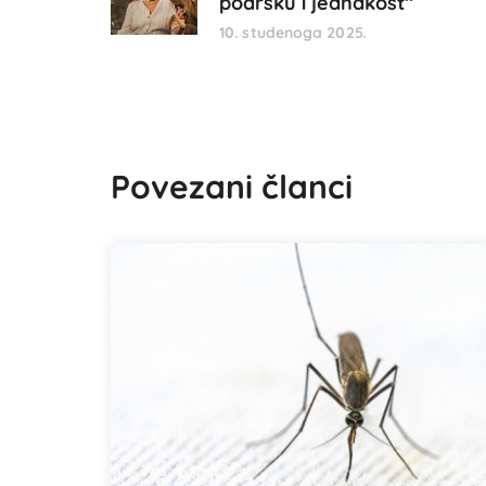
podršku i jednakost“
10. studenoga 2025.
Povezani članci