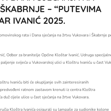
 ŠKABRNJE – “PUTEVIMA
R IVANIĆ 2025.
movinskog rata i Dana sjećanja na žrtvu Vukovara i Škabrnje 
, Odbor za branitelje Općine Kloštar Ivanić, Udruga specijaln
 paljenje svijeća u Vukovarskoj ulici u Kloštru Ivaniću u čast Vu
štru Ivaniću biti će okupljanje svih zainteresiranih
ni predvođeni ratnom zastavom krenuti iz centra Kloštra
a duž cijele ulice u čast sjećanja na žrtve Vukovara.
dručja Kloštra Ivanića osigurali su lampaše za sudionike kolone