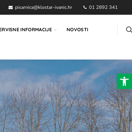
pisarnica@klostar-ivanic.hr
01 2892 341
ERVISNE INFORMACIJE
NOVOSTI
Open 