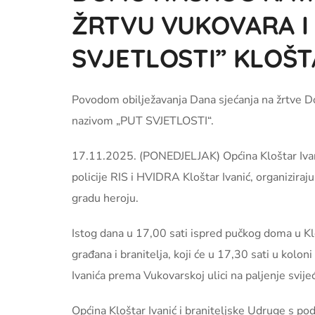
ŽRTVU VUKOVARA I
SVJETLOSTI” KLOŠTA
Povodom obilježavanja Dana sjećanja na žrtve Do
nazivom „PUT SVJETLOSTI“.
17.11.2025. (PONEDJELJAK) Općina Kloštar Ivanić
policije RIS i HVIDRA Kloštar Ivanić, organiziraju
gradu heroju.
Istog dana u 17,00 sati ispred pučkog doma u Klo
građana i branitelja, koji će u 17,30 sati u kolo
Ivanića prema Vukovarskoj ulici na paljenje svijeć
Općina Kloštar Ivanić i braniteljske Udruge s po