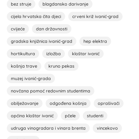
bez struje
blagdansko darivanje
cijela hrvatska čita djeci
crveni križ ivanić-grad
cvijeće
dan državnosti
gradska knjižnica ivanić-grad
hep elektra
hortikultura
izložba
kloštar ivanić
košnja trave
kruno pekas
muzej ivanić-grada
novčana pomoć redovnim studentima
obilježavanje
odgođena košnja
oprašivači
općina kloštar ivanić
pčele
studenti
udruga vinogradara i vinara brenta
vincekovo