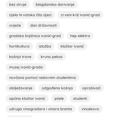
bez struje
blagdansko darivanje
cijela hrvatska čita djeci
crveni križ ivanić-grad
cvijeće
dan državnosti
gradska knjižnica ivanić-grad
hep elektra
hortikultura
izložba
kloštar ivanić
košnja trave
kruno pekas
muzej ivanić-grada
novčana pomoć redovnim studentima
obilježavanje
odgođena košnja
oprašivači
općina kloštar ivanić
pčele
studenti
udruga vinogradara i vinara brenta
vincekovo