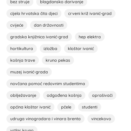
bez struje
blagdansko darivanje
cijela hrvatska čita djeci
crveni križ ivanić-grad
cvijeće
dan državnosti
gradska knjižnica ivanić-grad
hep elektra
hortikultura
izložba
kloštar ivanić
košnja trave
kruno pekas
muzej ivanić-grada
novčana pomoć redovnim studentima
obilježavanje
odgođena košnja
oprašivači
općina kloštar ivanić
pčele
studenti
udruga vinogradara i vinara brenta
vincekovo
vrtlar kruno