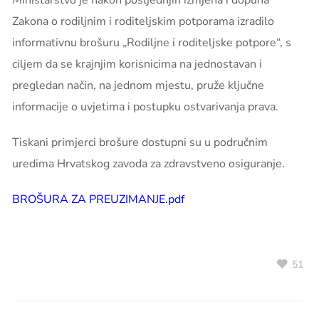
Ministarstvo je nakon posljednjih izmjena i dopuna
Zakona o rodiljnim i roditeljskim potporama izradilo
informativnu brošuru „Rodiljne i roditeljske potpore“, s
ciljem da se krajnjim korisnicima na jednostavan i
pregledan način, na jednom mjestu, pruže ključne
informacije o uvjetima i postupku ostvarivanja prava.
Tiskani primjerci brošure dostupni su u područnim
uredima Hrvatskog zavoda za zdravstveno osiguranje.
BROŠURA ZA PREUZIMANJE.pdf
51