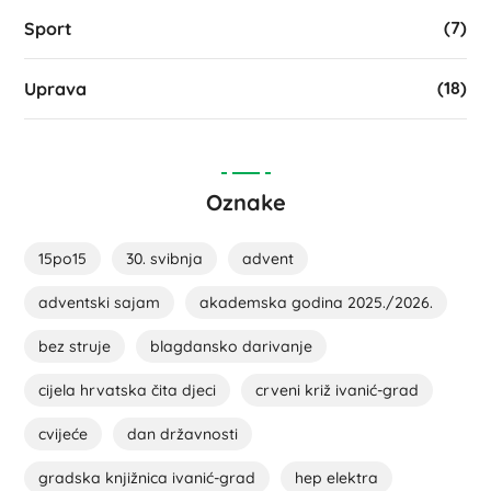
(7)
Sport
(18)
Uprava
Oznake
15po15
30. svibnja
advent
adventski sajam
akademska godina 2025./2026.
bez struje
blagdansko darivanje
cijela hrvatska čita djeci
crveni križ ivanić-grad
cvijeće
dan državnosti
gradska knjižnica ivanić-grad
hep elektra