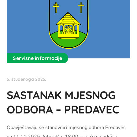
Servisne informacije
5. studenoga 2025.
SASTANAK MJESNOG
ODBORA – PREDAVEC
Obavještavaju se stanovnici mjesnog odbora Predavec
da 11.11.2025. (utorak) u 18:00 sati, će se održati