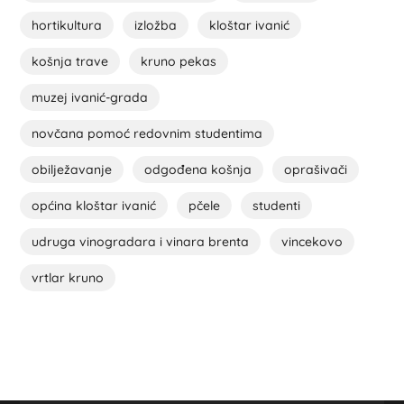
hortikultura
izložba
kloštar ivanić
košnja trave
kruno pekas
muzej ivanić-grada
novčana pomoć redovnim studentima
obilježavanje
odgođena košnja
oprašivači
općina kloštar ivanić
pčele
studenti
udruga vinogradara i vinara brenta
vincekovo
vrtlar kruno