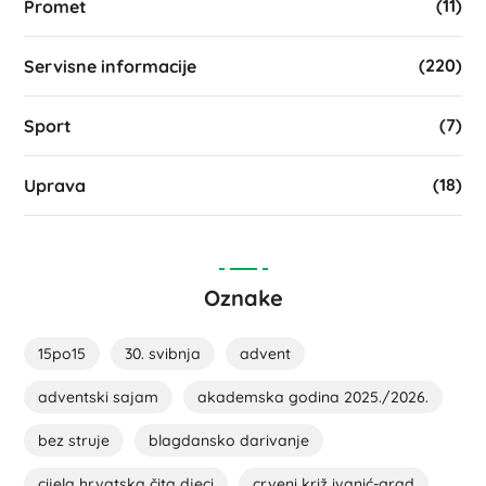
(11)
Promet
(220)
Servisne informacije
(7)
Sport
(18)
Uprava
Oznake
15po15
30. svibnja
advent
adventski sajam
akademska godina 2025./2026.
bez struje
blagdansko darivanje
cijela hrvatska čita djeci
crveni križ ivanić-grad