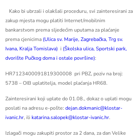
Kako bi ubrzali i olakšali proceduru, svi zainteresirani za
zakup mjesta mogu platiti Internet/mobilnim
bankarstvom prema sljedećim uputama za plaćanje
prema cjenicima
(Ulica sv. Marije, Zagrebačka, Trg sv.
Ivana, Kralja Tomislava)
i
(Školska ulica, Sportski park,
dvorište Pučkog doma i ostale površine)
:
HR7123400091819300008 pri PBZ, poziv na broj:
5738 – OIB uplatitelja, model plaćanja HR68.
Zainteresirani koji uplate do 01.08., dokaz o uplati mogu
poslati na adresu e-pošte:
dejan.dokmanic@klostar-
ivanic.hr
, ili
katarina.salopek@klostar-ivanic.hr
.
Izlagači mogu zakupiti prostor za 2 dana, za dan Velike