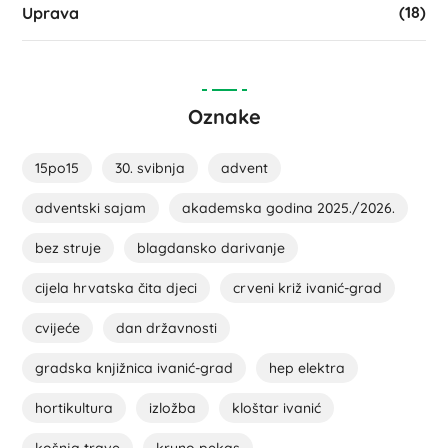
(18)
Uprava
Oznake
15po15
30. svibnja
advent
adventski sajam
akademska godina 2025./2026.
bez struje
blagdansko darivanje
cijela hrvatska čita djeci
crveni križ ivanić-grad
cvijeće
dan državnosti
gradska knjižnica ivanić-grad
hep elektra
hortikultura
izložba
kloštar ivanić