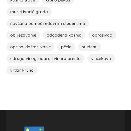
košnja trave
kruno pekas
muzej ivanić-grada
novčana pomoć redovnim studentima
obilježavanje
odgođena košnja
oprašivači
općina kloštar ivanić
pčele
studenti
udruga vinogradara i vinara brenta
vincekovo
vrtlar kruno