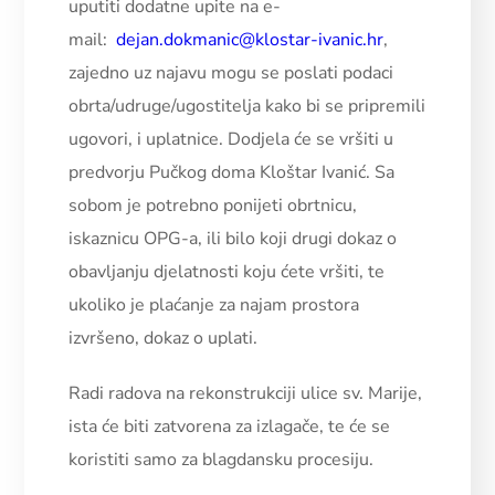
uputiti dodatne upite na e-
mail:
dejan.dokmanic@klostar-ivanic.hr
,
zajedno uz najavu mogu se poslati podaci
obrta/udruge/ugostitelja kako bi se pripremili
ugovori, i uplatnice. Dodjela će se vršiti u
predvorju Pučkog doma Kloštar Ivanić. Sa
sobom je potrebno ponijeti obrtnicu,
iskaznicu OPG-a, ili bilo koji drugi dokaz o
obavljanju djelatnosti koju ćete vršiti, te
ukoliko je plaćanje za najam prostora
izvršeno, dokaz o uplati.
Radi radova na rekonstrukciji ulice sv. Marije,
ista će biti zatvorena za izlagače, te će se
koristiti samo za blagdansku procesiju.