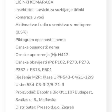
LIČINKI KOMARACA
Insekticid – larvicid za suzbijanje ličinki
komaraca u vodi
Aktivna tvar i udio u sredstvu:
s-metopren
(0,5%)
Piktogram opasnosti : nema
Oznaka opasnosti: nema
Oznake upozorenja (H): H412
Oznake obavijesti (P): P102, P270, P273,
P332 + P313, P501
Rješenje MZR: Klasa UP/I-543-04/21-12/9
Ur.br: 534-03-3-2/8-21-3
Proizvođač: Babolna BioKft.1107Budapest,
Szallas u. 6., Mađarska
Distributer: Presso d.o.o. Zagreb