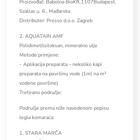
Proizvođač: Babolna BioKft.1107Budapest,
Szallas u. 6., Mađarska
Distributer: Presso d.o.o. Zagreb
2. AQUATAIN AMF
Polidimetilsiloksan, mineralno ulje
Metode primjene:
–
Aplikacija preparata – nekoliko kapi
preparata na površinu vode (1ml na m²
vodene površine)
Tretirano područje:
Područje prema niže navedenom popisu
legla komaraca:
1. STARA MARČA