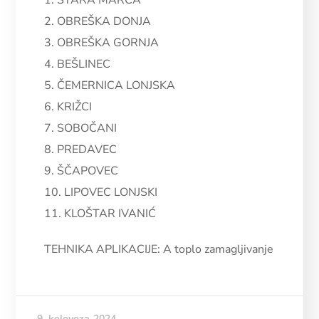
1. STARA MARČA
2. OBREŠKA DONJA
3. OBREŠKA GORNJA
4. BEŠLINEC
5. ČEMERNICA LONJSKA
6. KRIŽCI
7. SOBOČANI
8. PREDAVEC
9. ŠČAPOVEC
10. LIPOVEC LONJSKI
11. KLOŠTAR IVANIĆ
TEHNIKA APLIKACIJE: A toplo zamagljivanje
9. kolovoza 2024.