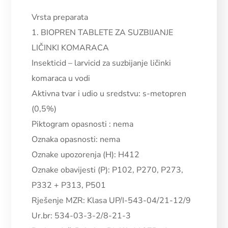
Vrsta preparata
1. BIOPREN TABLETE ZA SUZBIJANJE
LIČINKI KOMARACA
Insekticid – larvicid za suzbijanje ličinki
komaraca u vodi
Aktivna tvar i udio u sredstvu:
s-metopren
(0,5%)
Piktogram opasnosti : nema
Oznaka opasnosti: nema
Oznake upozorenja (H): H412
Oznake obavijesti (P): P102, P270, P273,
P332 + P313, P501
Rješenje MZR: Klasa UP/I-543-04/21-12/9
Ur.br: 534-03-3-2/8-21-3