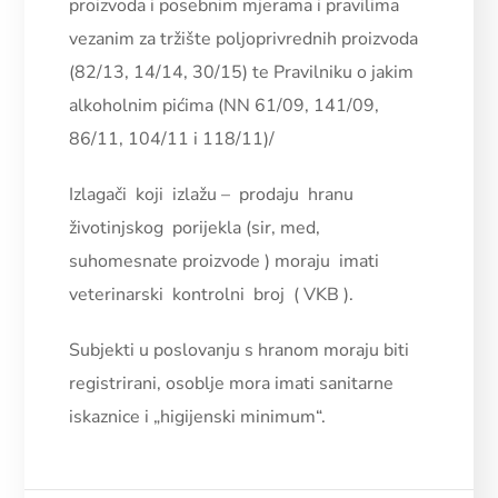
proizvoda i posebnim mjerama i pravilima
vezanim za tržište poljoprivrednih proizvoda
(82/13, 14/14, 30/15) te Pravilniku o jakim
alkoholnim pićima (NN 61/09, 141/09,
86/11, 104/11 i 118/11)/
Izlagači koji izlažu – prodaju hranu
životinjskog porijekla (sir, med,
suhomesnate proizvode ) moraju imati
veterinarski kontrolni broj ( VKB ).
Subjekti u poslovanju s hranom moraju biti
registrirani, osoblje mora imati sanitarne
iskaznice i „higijenski minimum“.