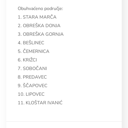
Obuhvaćeno područje:
1. STARA MARČA
2. OBREŠKA DONJA
3. OBREŠKA GORNJA
4. BEŠLINEC
5. ČEMERNICA
6. KRIŽCI
7. SOBOČANI
8. PREDAVEC
9. ŠČAPOVEC
10. LIPOVEC
11. KLOŠTAR IVANIĆ