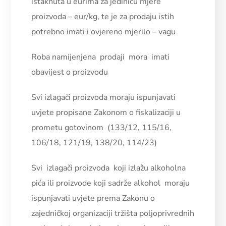
istaknuta u eurima za jedinicu mjere
proizvoda – eur/kg, te je za prodaju istih
potrebno imati i ovjereno mjerilo – vagu
Roba namijenjena prodaji mora imati
obavijest o proizvodu
Svi izlagači proizvoda moraju ispunjavati
uvjete propisane Zakonom o fiskalizaciji u
prometu gotovinom (133/12, 115/16,
106/18, 121/19, 138/20, 114/23)
Svi izlagači proizvoda koji izlažu alkoholna
pića ili proizvode koji sadrže alkohol moraju
ispunjavati uvjete prema Zakonu o
zajedničkoj organizaciji tržišta poljoprivrednih