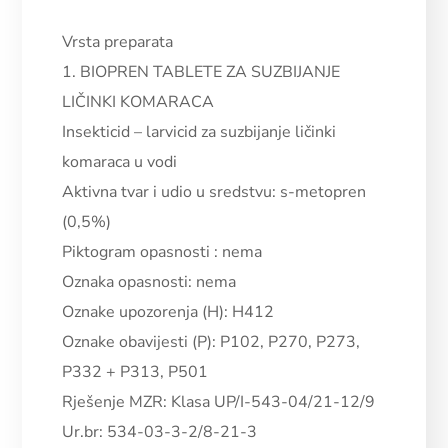
Vrsta preparata
1. BIOPREN TABLETE ZA SUZBIJANJE
LIČINKI KOMARACA
Insekticid – larvicid za suzbijanje ličinki
komaraca u vodi
Aktivna tvar i udio u sredstvu:
s-metopren
(0,5%)
Piktogram opasnosti : nema
Oznaka opasnosti: nema
Oznake upozorenja (H): H412
Oznake obavijesti (P): P102, P270, P273,
P332 + P313, P501
Rješenje MZR: Klasa UP/I-543-04/21-12/9
Ur.br: 534-03-3-2/8-21-3