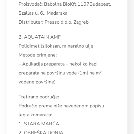
Proizvođač: Babolna BioKft.1107Budapest,
Szallas u. 6., Mađarska
Distributer: Presso d.o.o. Zagreb
2. AQUATAIN AMF
Polidimetilsiloksan, mineralno ulje
Metode primjene:
–
Aplikacija preparata – nekoliko kapi
preparata na površinu vode (1ml na m²
vodene površine)
Tretirano područje:
Područje prema niže navedenom popisu
legla komaraca:
1. STARA MARČA
2. OBREŠKA DONJA