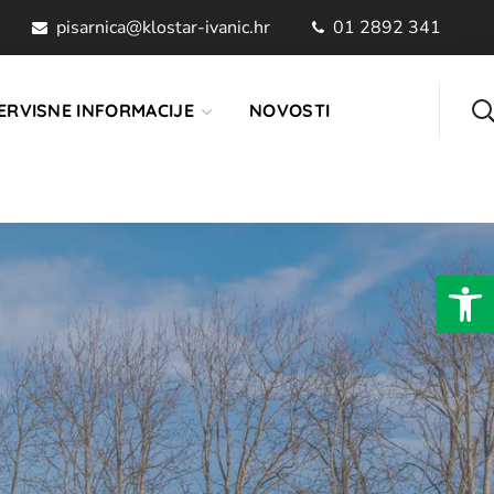
pisarnica@klostar-ivanic.hr
01 2892 341
ERVISNE INFORMACIJE
NOVOSTI
Open 