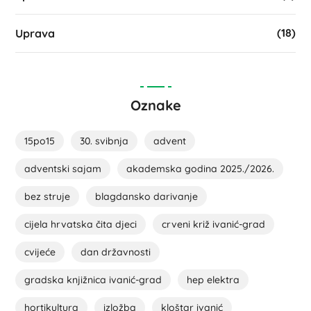
(18)
Uprava
Oznake
15po15
30. svibnja
advent
adventski sajam
akademska godina 2025./2026.
bez struje
blagdansko darivanje
cijela hrvatska čita djeci
crveni križ ivanić-grad
cvijeće
dan državnosti
gradska knjižnica ivanić-grad
hep elektra
hortikultura
izložba
kloštar ivanić