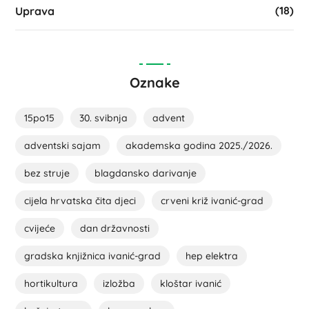
(18)
Uprava
Oznake
15po15
30. svibnja
advent
adventski sajam
akademska godina 2025./2026.
bez struje
blagdansko darivanje
cijela hrvatska čita djeci
crveni križ ivanić-grad
cvijeće
dan državnosti
gradska knjižnica ivanić-grad
hep elektra
hortikultura
izložba
kloštar ivanić