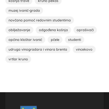
košnja trave
kruno pekas
muzej ivanić-grada
novčana pomoć redovnim studentima
obilježavanje
odgođena košnja
oprašivači
općina kloštar ivanić
pčele
studenti
udruga vinogradara i vinara brenta
vincekovo
vrtlar kruno