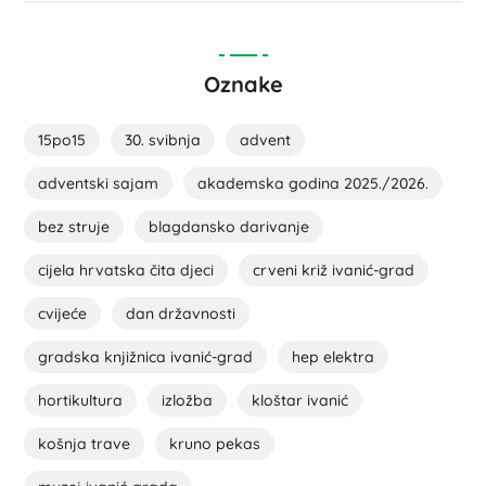
Oznake
15po15
30. svibnja
advent
adventski sajam
akademska godina 2025./2026.
bez struje
blagdansko darivanje
cijela hrvatska čita djeci
crveni križ ivanić-grad
cvijeće
dan državnosti
gradska knjižnica ivanić-grad
hep elektra
hortikultura
izložba
kloštar ivanić
košnja trave
kruno pekas