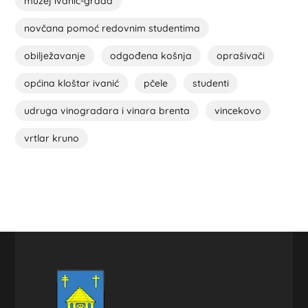
muzej ivanić-grada
novčana pomoć redovnim studentima
obilježavanje
odgođena košnja
oprašivači
općina kloštar ivanić
pčele
studenti
udruga vinogradara i vinara brenta
vincekovo
vrtlar kruno